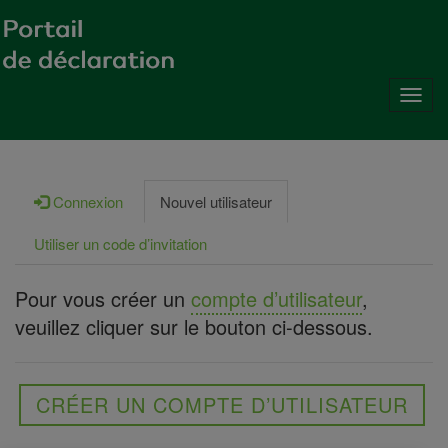
Toggl
navig
Connexion
Nouvel utilisateur
Utiliser un code d’invitation
Pour vous créer un
compte d’utilisateur
,
veuillez cliquer sur le bouton ci-dessous.
CRÉER UN COMPTE D’UTILISATEUR