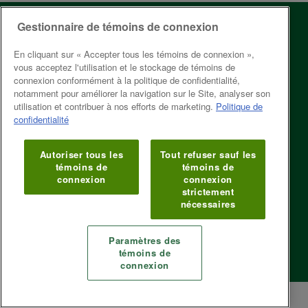
Gestionnaire de témoins de connexion
À propos de
Service aux
ÉEQ
Entreprises
En cliquant sur « Accepter tous les témoins de connexion »,
1600, boul. René-
vous acceptez l'utilisation et le stockage de témoins de
Tarification
Lévesque Ouest
connexion conformément à la politique de confidentialité,
Bureau 600
notamment pour améliorer la navigation sur le Site, analyser son
Cadre légal
Montréal (Québec)
utilisation et contribuer à nos efforts de marketing.
Politique de
H3H 1P9
confidentialité
Modernisation de
Téléphone : 514
la Collecte
987-1491 ou 1-877-
Autoriser tous les
Tout refuser sauf les
Sélective
987-1491
témoins de
témoins de
connexion
connexion
Écoconception
Heures d’ouverture
strictement
Lundi au vendredi
nécessaires
Politique de
8h30 à 12h et
confidentialité
13h à 17h
Paramètres des
témoins de
Copyright © 2026. All rights reserved.
connexion