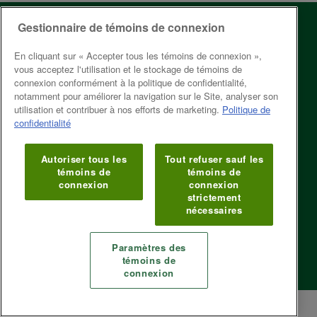
Gestionnaire de témoins de connexion
À propos de
Service aux
ÉEQ
Entreprises
En cliquant sur « Accepter tous les témoins de connexion »,
1600, boul. René-
vous acceptez l'utilisation et le stockage de témoins de
Tarification
Lévesque Ouest
connexion conformément à la politique de confidentialité,
Bureau 600
notamment pour améliorer la navigation sur le Site, analyser son
Cadre légal
Montréal (Québec)
utilisation et contribuer à nos efforts de marketing.
Politique de
H3H 1P9
confidentialité
Modernisation de
Téléphone : 514
la Collecte
987-1491 ou 1-877-
Autoriser tous les
Tout refuser sauf les
Sélective
987-1491
témoins de
témoins de
connexion
connexion
Écoconception
Heures d’ouverture
strictement
Lundi au vendredi
nécessaires
Politique de
8h30 à 12h et
confidentialité
13h à 17h
Paramètres des
témoins de
Copyright © 2026. All rights reserved.
connexion